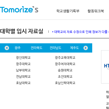
학교생활기록부
활동워크북
대학별 입시 자료실
* 대학교의 자료 수정으로 인해 정보가 다를
남도
광주
전라북도
전라남도
제주도
특수대
광신대학교
광주교육대학교
광주대학교
광주여자대학교
남부대학교
송원대학교
전남대학교
조선대학교
호남대학교
호남신학대학교