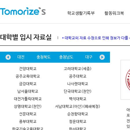
학교생활기록부
활동워크북
대학별 입시 자료실
* 대학교의 자료 수정으로 인해 정보가 다를
원도
대전
충청북도
충청남도
대구
경상북도
건양대학교
고려대학교(세종)
공주교육대학교
공주대학교
금강대학교
나사렛대학교
남서울대학교
단국대학교(천안)
대전가톨릭대학교
백석대학교
상명대학교(천안)
서남대학교(아산)(폐쇄예정)
선문대학교
순천향대학교
중부대학교
청운대학교
한국기술교육대학교
한서대학교